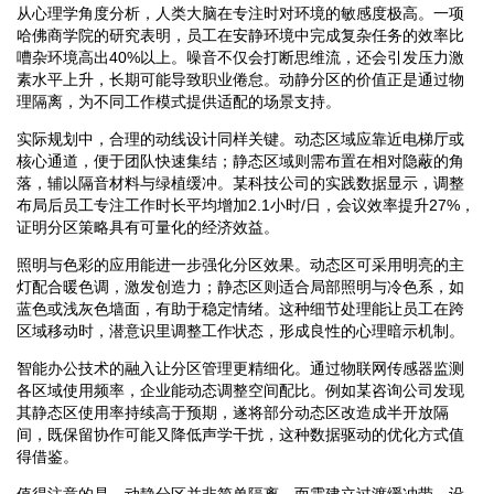
从心理学角度分析，人类大脑在专注时对环境的敏感度极高。一项
哈佛商学院的研究表明，员工在安静环境中完成复杂任务的效率比
嘈杂环境高出40%以上。噪音不仅会打断思维流，还会引发压力激
素水平上升，长期可能导致职业倦怠。动静分区的价值正是通过物
理隔离，为不同工作模式提供适配的场景支持。
实际规划中，合理的动线设计同样关键。动态区域应靠近电梯厅或
核心通道，便于团队快速集结；静态区域则需布置在相对隐蔽的角
落，辅以隔音材料与绿植缓冲。某科技公司的实践数据显示，调整
布局后员工专注工作时长平均增加2.1小时/日，会议效率提升27%，
证明分区策略具有可量化的经济效益。
照明与色彩的应用能进一步强化分区效果。动态区可采用明亮的主
灯配合暖色调，激发创造力；静态区则适合局部照明与冷色系，如
蓝色或浅灰色墙面，有助于稳定情绪。这种细节处理能让员工在跨
区域移动时，潜意识里调整工作状态，形成良性的心理暗示机制。
智能办公技术的融入让分区管理更精细化。通过物联网传感器监测
各区域使用频率，企业能动态调整空间配比。例如某咨询公司发现
其静态区使用率持续高于预期，遂将部分动态区改造成半开放隔
间，既保留协作可能又降低声学干扰，这种数据驱动的优化方式值
得借鉴。
值得注意的是，动静分区并非简单隔离，而需建立过渡缓冲带。设