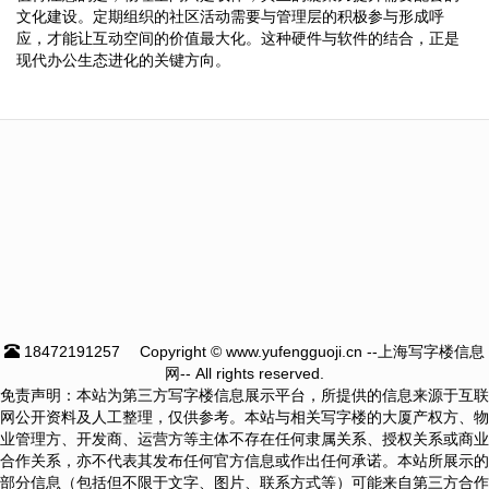
文化建设。定期组织的社区活动需要与管理层的积极参与形成呼
应，才能让互动空间的价值最大化。这种硬件与软件的结合，正是
现代办公生态进化的关键方向。
18472191257
Copyright © www.yufengguoji.cn --上海写字楼信息
网-- All rights reserved.
免责声明：本站为第三方写字楼信息展示平台，所提供的信息来源于互联
网公开资料及人工整理，仅供参考。本站与相关写字楼的大厦产权方、物
业管理方、开发商、运营方等主体不存在任何隶属关系、授权关系或商业
合作关系，亦不代表其发布任何官方信息或作出任何承诺。本站所展示的
部分信息（包括但不限于文字、图片、联系方式等）可能来自第三方合作