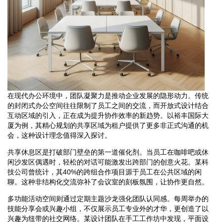
在现代办公环境中，团队凝聚力是推动企业发展的隐形动力。传统
的封闭式办公空间往往限制了员工之间的交流，而开放式设计结合
互动区域的引入，正在成为提升协作效率的新趋势。以裕丰国际大
厦为例，其精心规划的共享区域为租户提供了更多非正式沟通的机
会，这种设计理念值得深入探讨。
共享休息区是打破部门壁垒的第一道催化剂。当员工在咖啡吧或休
闲沙发区偶遇时，轻松的对话可能激发出跨部门的创意火花。某科
技公司曾统计，其40%的跨组合作项目源于员工在公共区域的闲
聊。这种非结构化交流弥补了会议室的刻板氛围，让协作更自然。
多功能活动空间则通过定期主题沙龙强化团队认同感。每周举办的
技能分享会或兴趣小组，不仅展示员工专业外的才华，更创造了以
兴趣为纽带的社交网络。某设计团队在手工工作坊中发现，平面设